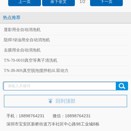
1
/2
上一页
余下全文
下一页
热点推荐
显影用全自动消泡机
阻焊/绿油用全自动消泡机
去膜用全自动消泡机
TN-70-0010真空等离子清洗机
TN-JB-80S真空脱泡搅拌机6L双动力
回到顶部
手机：18898764231 微信：18898764231
深圳市宝安区新桥街道万丰社区中心路98工业城8栋