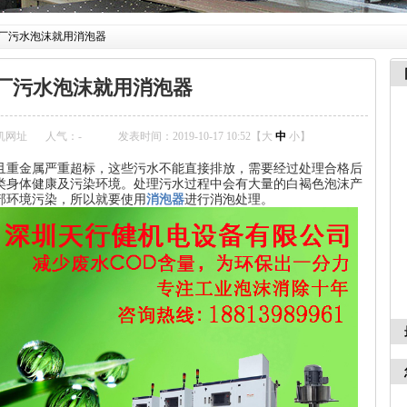
厂污水泡沫就用消泡器
厂污水泡沫就用消泡器
机网址
人气：
-
发表时间：2019-10-17 10:52【
大
中
小
】
且重金属严重超标，这些污水不能直接排放，需要经过处理合格后
类身体健康及污染环境。处理污水过程中会有大量的白褐色泡沫产
部环境污染，所以就要使用
消泡器
进行消泡处理。