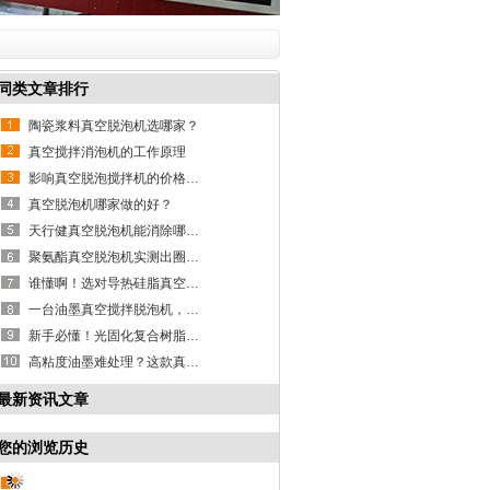
同类文章排行
陶瓷浆料真空脱泡机选哪家？
真空搅拌消泡机的工作原理
影响真空脱泡搅拌机的价格因素有哪些？
真空脱泡机哪家做的好？
天行健真空脱泡机能消除哪些材料气泡？
聚氨酯真空脱泡机实测出圈，精准除泡护品质！
谁懂啊！选对导热硅脂真空脱泡机，产能直接翻倍
一台油墨真空搅拌脱泡机，搞定脱泡混合两大难题
新手必懂！光固化复合树脂真空脱泡机科普干货
高粘度油墨难处理？这款真空除泡机消泡混合全拿捏
最新资讯文章
您的浏览历史