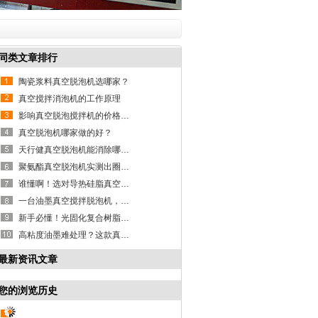
同类文章排行
陶瓷浆料真空脱泡机选哪家？
真空搅拌消泡机的工作原理
影响真空脱泡搅拌机的价格因素有哪些？
真空脱泡机哪家做的好？
天行健真空脱泡机能消除哪些材料气泡？
聚氨酯真空脱泡机实测出圈，精准除泡护品质！
谁懂啊！选对导热硅脂真空脱泡机，产能直接翻倍
一台油墨真空搅拌脱泡机，搞定脱泡混合两大难题
新手必懂！光固化复合树脂真空脱泡机科普干货
高粘度油墨难处理？这款真空除泡机消泡混合全拿捏
最新资讯文章
您的浏览历史