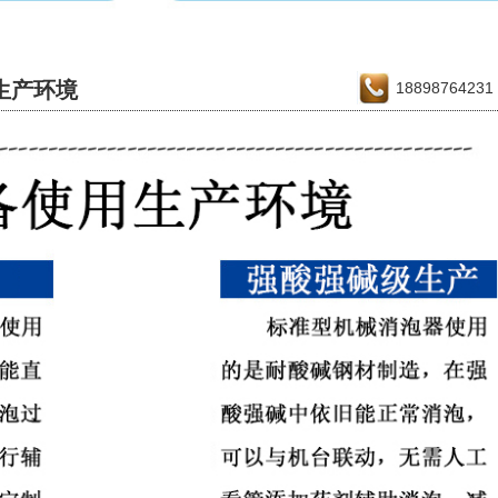
生产环境
188987642